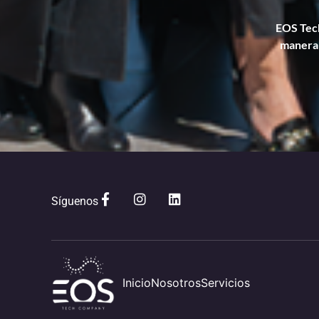
EOS Tech
manera 
Síguenos
Inicio
Nosotros
Servicios