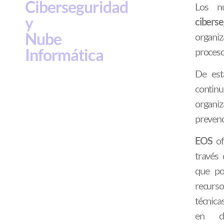
Ciberseguridad
Los 
y
ciberse
Nube
organiz
Informática
proceso
De es
contin
organiz
prevenc
EOS
of
través 
que po
recurso
técnica
en do