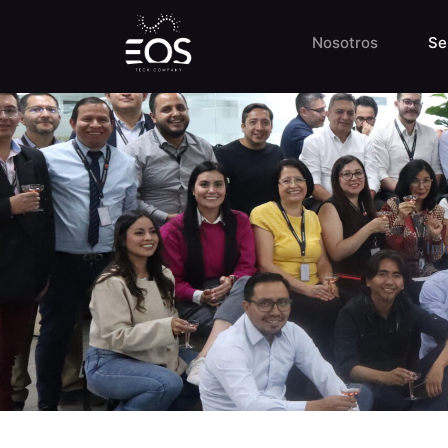
EOS
Nosotros
Se
En EOS desarrollamos soluciones tecnológica
acelerar su transformación digital.
Ini