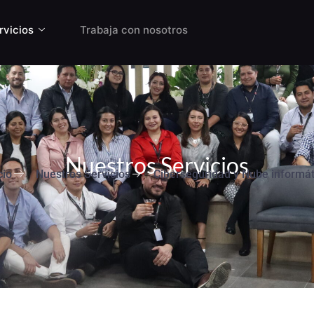
rvicios
Trabaja con nosotros
s innovadoras que ayudan a las empresas a impulsar la inn
Nuestros Servicios
cio
Nuestros Servicios
Ciberseguridad y Nube informát